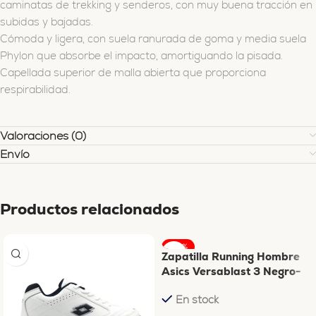
caminatas de trekking y senderos, con muy buena tracción en
subidas y bajadas.
Cómoda y ligera, con suela ranurada de goma y media suela
Phylon que absorbe el impacto, amortiguando la pisada.
Capellada superior de malla abierta que proporciona
respirabilidad.
Valoraciones (0)
Envío
Productos relacionados
-23%
Zapatilla Running Hombre
Asics Versablast 3 Negro-
Dorado
En stock