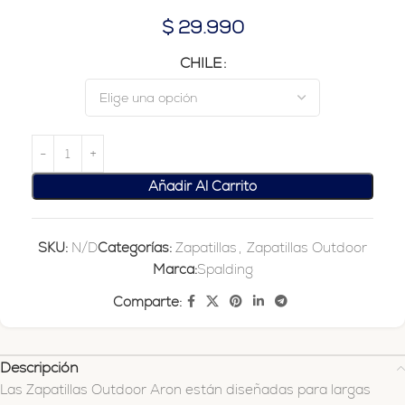
$
29.990
CHILE
Añadir Al Carrito
SKU:
N/D
Categorías:
Zapatillas
,
Zapatillas Outdoor
Marca:
Spalding
Comparte:
Descripción
Las Zapatillas Outdoor Aron están diseñadas para largas