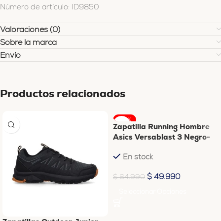
Número de artículo: ID9850
Valoraciones (0)
Sobre la marca
Envío
Productos relacionados
-23%
Zapatilla Running Hombre
Asics Versablast 3 Negro-
Dorado
En stock
$
49.990
$
64.990
Seleccionar Opciones