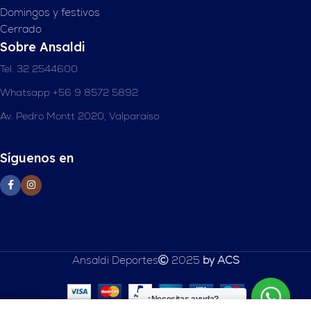
Domingos y festivos
Cerrado
Sobre Ansaldi
Tel. 32 2544600
Whatsapp +56 9 8572 5892
Av. Pedro Montt 2020, Valparaíso
Síguenos en
Ansaldi Deportes
2025
by ACS
¿Necesitas ayuda?
0