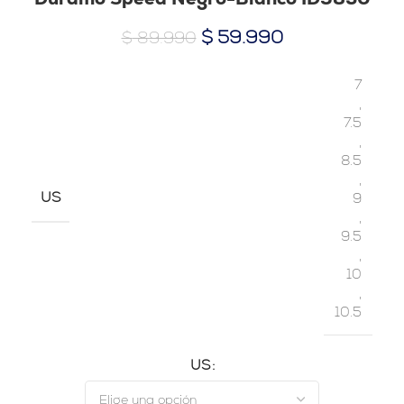
$
59.990
$
89.990
7
,
7.5
,
8.5
,
US
9
,
9.5
,
10
,
10.5
US