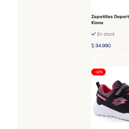
Zapatillas Depor
Kiona
En stock
$
34.990
Seleccionar Opcio
-12%