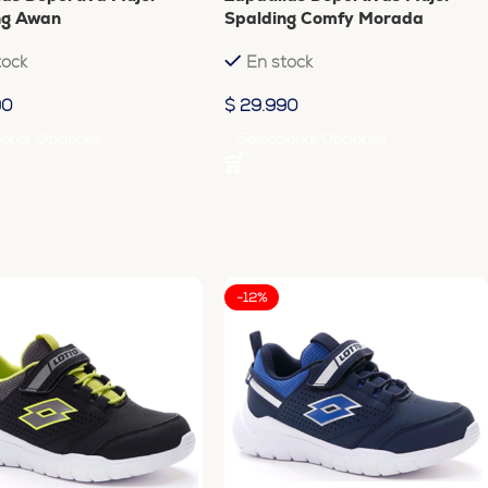
ng Awan
Spalding Comfy Morada
tock
En stock
90
$
29.990
ionar Opciones
Seleccionar Opciones
-12%