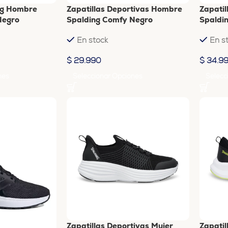
ng Hombre
Zapatillas Deportivas Hombre
Zapatil
Negro
Spalding Comfy Negro
Spaldi
En stock
En s
$
29.990
$
34.9
nes
Seleccionar Opciones
Selecc
Zapatillas Deportivas Mujer
Zapatil