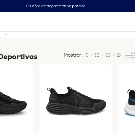
90 años de deporte en Valparaíso
3 resultados
 Deportivas
Mostrar
9
12
18
24