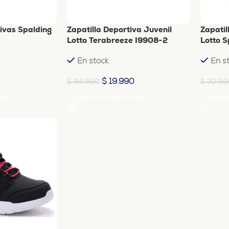
tivas Spalding
Zapatilla Deportiva Juvenil
Zapatil
Lotto Terabreeze I9908-2
Lotto 
En stock
En s
$
19.990
$
34.990
$
32.99
nes
Seleccionar Opciones
Selecc