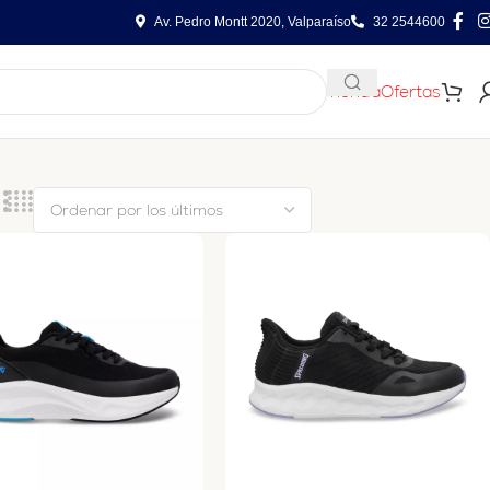
Av. Pedro Montt 2020, Valparaíso
32 2544600
Tienda
Ofertas