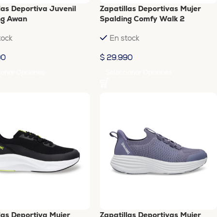
las Deportiva Juvenil
Zapatillas Deportivas Mujer
ng Awan
Spalding Comfy Walk 2
tock
En stock
90
$
29.990
ionar Opciones
Seleccionar Opciones
las Deportiva Mujer
Zapatillas Deportivas Mujer