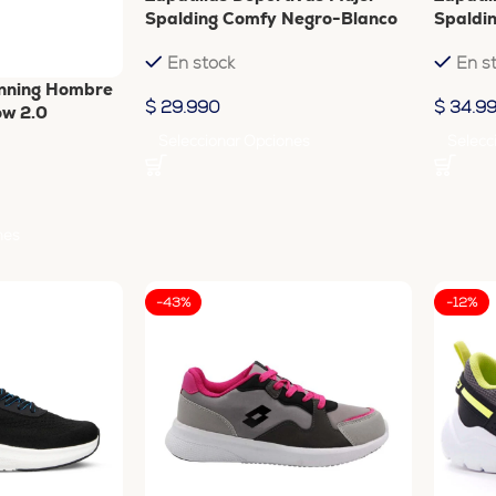
Spalding Comfy Negro-Blanco
Spaldi
En stock
En s
Running Hombre
$
29.990
$
34.9
ow 2.0
Seleccionar Opciones
Selecc
nes
-43%
-12%