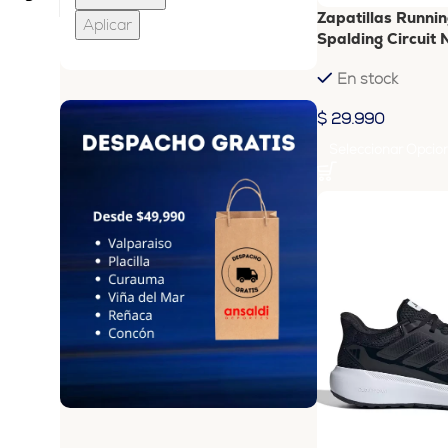
Zapatillas Runni
Aplicar
Spalding Circuit 
En stock
$
29.990
Seleccionar Opcio