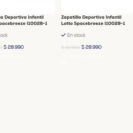
la Deportiva Infantil
Zapatilla Deportiva Infantil
Spacebreeze I10028-1
Lotto Spacebreeze I10029-1
tock
En stock
$
28.990
$
28.990
0
$
32.990
ionar Opciones
Seleccionar Opciones