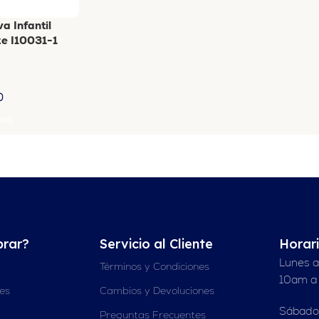
a Infantil
e I10031-1
0
nes
rar?
Servicio al Cliente
Horar
Lunes a
Términos y Condiciones
10am a
nes
Cambios y Devoluciones
Sábado
Preguntas Frecuentes