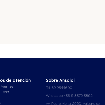
ios de atención
Sobre Ansaldi
 Viernes:
Tel. 32 2544600
 18hrs
Whatsapp +56 9 8572 5892
:
Av. Pedro Montt 2020, Valparaíso