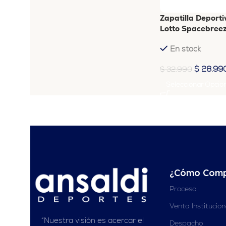
Zapatilla Deportiv
Lotto Spacebreez
En stock
$
28.99
$
32.990
Seleccionar Opcio
¿Cómo Comp
Proceso
Venta Institucio
“Nuestra visión es acercar el
Despacho