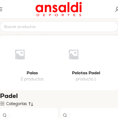
Inicio
Deportes de Raqueta
Padel
Palas
Pelotas Padel
2 productos
producto 1
Padel
Categorías