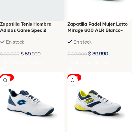
Zapatilla Tenis Hombre
Zapatilla Padel Mujer Lotto
Adidas Game Spec 2
Mirage 600 ALR Blanco-
Blanco-Azul ID2470
Turquesa
En stock
En stock
$
59.990
$
39.990
$
69.990
$
68.990
Seleccionar Opciones
Seleccionar Opciones
-28%
-35%