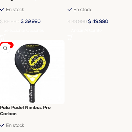
En stock
En stock
$
39.990
$
49.990
$
89.990
$
69.990
Seleccionar Opciones
Añadir Al Carrito
-40%
Pala Padel Nimbus Pro
Carbon
En stock