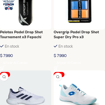
Pelotas Padel Drop Shot
Overgrip Padel Drop Shot
Tournament x3 Fepachi
Super Dry Pro x3
En stock
En stock
$
7.990
$
7.990
Añadir Al Carrito
Añadir Al Carrito
-14%
-42%