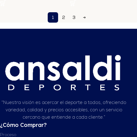
1
2
3
→
“Nuestra visión es acercar el deporte a todos, ofreciendo
variedad, calidad y precios accesibles, con un servicio
cercano que entiende a cada cliente.”
¿Cómo Comprar?
Proceso