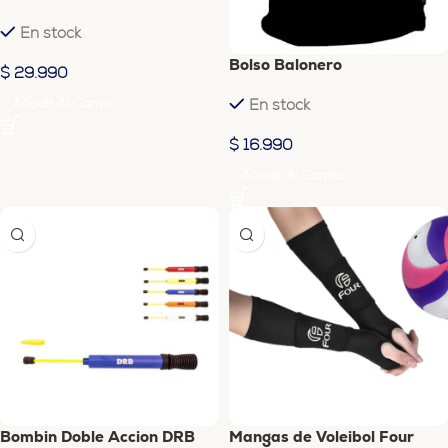
En stock
Bolso Balonero
$
29.990
Añadir Al Carrito
En stock
$
16.990
Añadir Al Carrito
Bombin Doble Accion DRB
Mangas de Voleibol Four