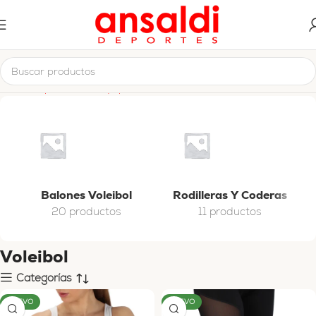
Inicio
Deportes en Equipo
Voleibol
Balones Voleibol
Rodilleras Y Coderas
20 productos
11 productos
Voleibol
Categorías
NUEVO
NUEVO