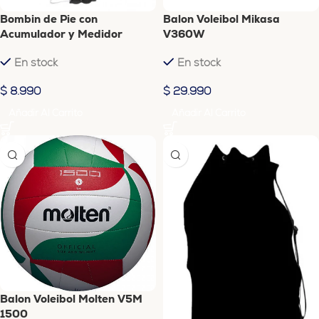
Bombin de Pie con
Balon Voleibol Mikasa
Acumulador y Medidor
V360W
Presion 100 PSI UKTime
En stock
En stock
$
8.990
$
29.990
Añadir Al Carrito
Añadir Al Carrito
Balon Voleibol Molten V5M
1500