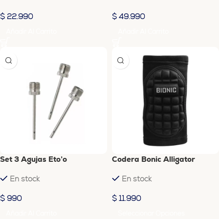
$
22.990
$
49.990
Añadir Al Carrito
Añadir Al Carrito
Set 3 Agujas Eto’o
Codera Bonic Alligator
En stock
En stock
$
990
$
11.990
Añadir Al Carrito
Seleccionar Opciones