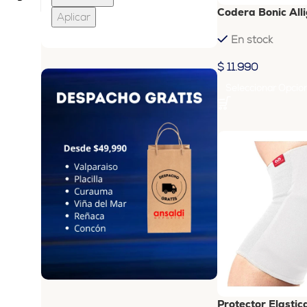
Codera Bonic All
Aplicar
En stock
$
11.990
Seleccionar Opcio
Protector Elastic