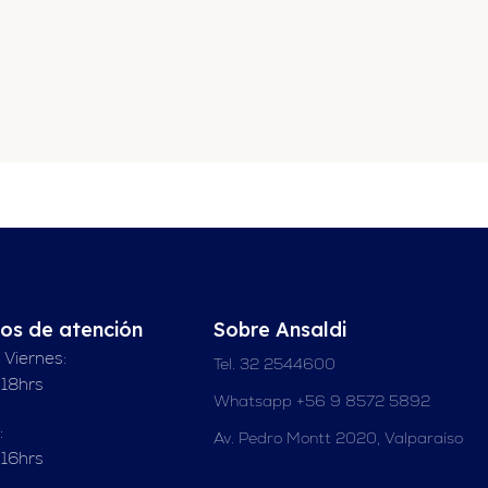
ios de atención
Sobre Ansaldi
 Viernes:
Tel. 32 2544600
 18hrs
Whatsapp +56 9 8572 5892
:
Av. Pedro Montt 2020, Valparaíso
 16hrs