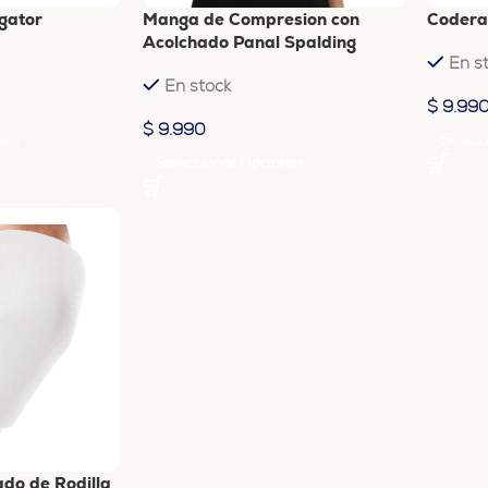
igator
Manga de Compresion con
Codera
Acolchado Panal Spalding
En s
En stock
$
9.99
$
9.990
nes
Selecc
Seleccionar Opciones
ado de Rodilla