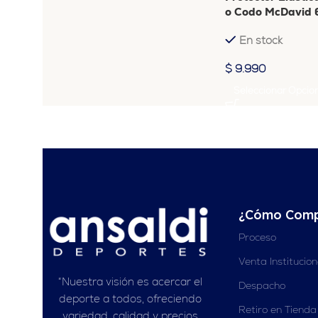
o Codo McDavid
En stock
$
9.990
Seleccionar Opcio
¿Cómo Comp
Proceso
Venta Institucio
“Nuestra visión es acercar el
Despacho
deporte a todos, ofreciendo
Retiro en Tienda
variedad, calidad y precios