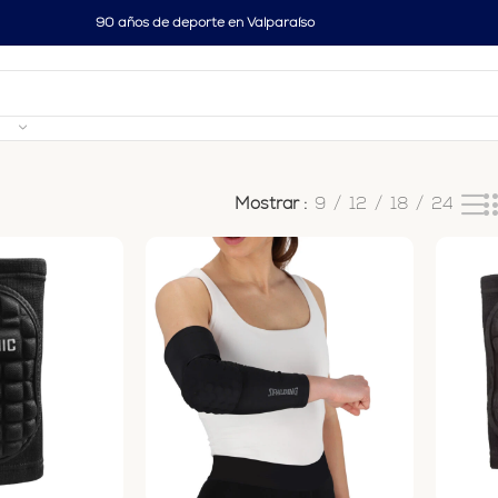
90 años de deporte en Valparaíso
Mostrar
9
12
18
24