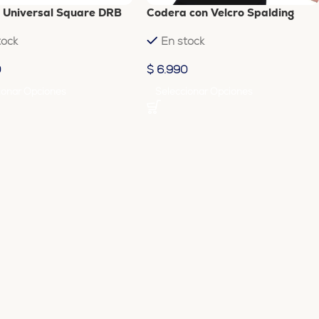
 Universal Square DRB
Codera con Velcro Spalding
tock
En stock
0
$
6.990
ionar Opciones
Seleccionar Opciones