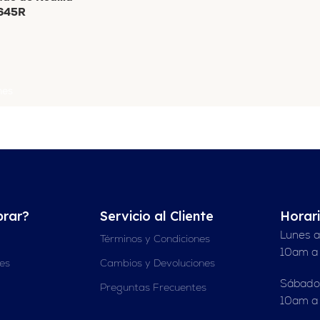
 645R
nes
rar?
Servicio al Cliente
Horar
Lunes a
Términos y Condiciones
10am a
nes
Cambios y Devoluciones
Sábado
Preguntas Frecuentes
10am a