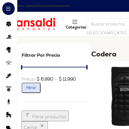
Sobre Ansaldi
Contacto
Despacho
Categorías
SELECCIONAR CATEGORÍA
Inicio
Ortopedia
Codera
Mostrando los 5 resultados
Codera
Filtrar Por Precio
Precio:
$ 6.990
—
$ 11.990
Filtrar
Filtrar productos
Cerrar