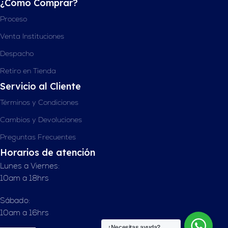
¿Cómo Comprar?
Proceso
Venta Instituciones
Despacho
Retiro en Tienda
Servicio al Cliente
Términos y Condiciones
Cambios y Devoluciones
Preguntas Frecuentes
Horarios de atención
Lunes a Viernes:
10am a 18hrs
Sábado:
10am a 16hrs
¿Necesitas ayuda?