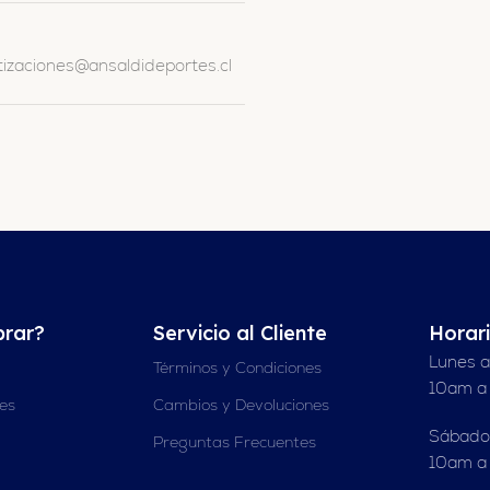
zaciones@ansaldideportes.cl
rar?
Servicio al Cliente
Horar
Lunes a
Términos y Condiciones
10am a
nes
Cambios y Devoluciones
Sábado
Preguntas Frecuentes
10am a