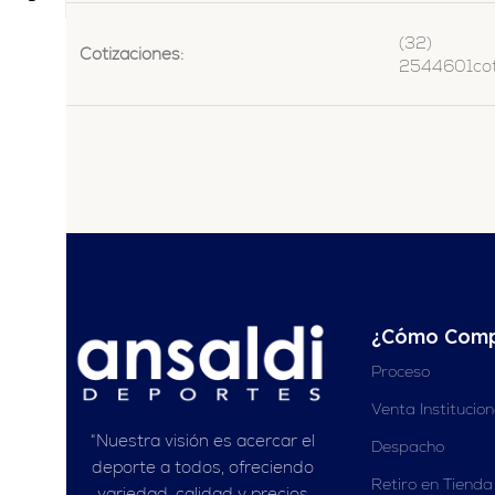
(32)
Cotizaciones:
2544601coti
¿Cómo Comp
Proceso
Venta Institucio
“Nuestra visión es acercar el
Despacho
deporte a todos, ofreciendo
Retiro en Tienda
variedad, calidad y precios