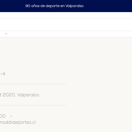
90 años de deporte en Valparaíso
0-4
 2020, Valparaíso.
600 -
saldideportes.cl