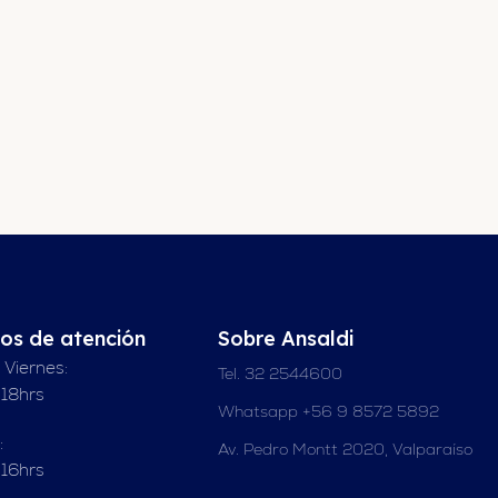
ios de atención
Sobre Ansaldi
 Viernes:
Tel. 32 2544600
 18hrs
Whatsapp +56 9 8572 5892
:
Av. Pedro Montt 2020, Valparaíso
 16hrs