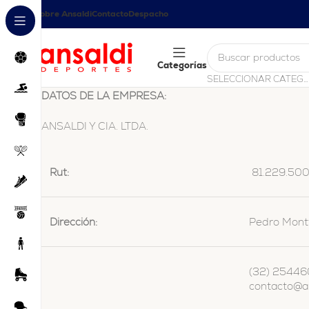
Sobre Ansaldi
Contacto
Despacho
Categorías
SELECCIONAR CATEGORÍA
DATOS DE LA EMPRESA:
ANSALDI Y CIA. LTDA.
Rut:
81.229.50
Dirección:
Pedro Montt
(32) 2544
contacto@an