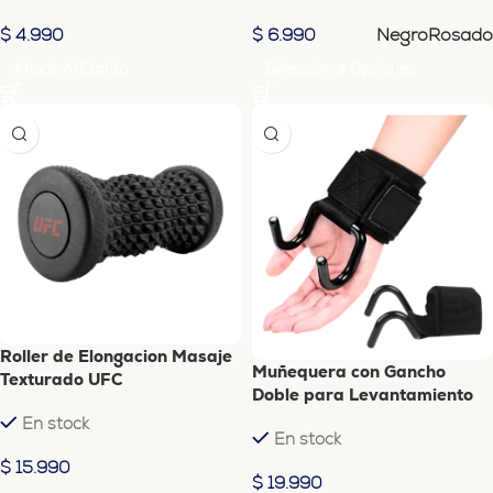
Negro
Rosado
$
4.990
$
6.990
Añadir Al Carrito
Seleccionar Opciones
Roller de Elongacion Masaje
Muñequera con Gancho
Texturado UFC
Doble para Levantamiento
de Pesas XSF
En stock
En stock
$
15.990
$
19.990