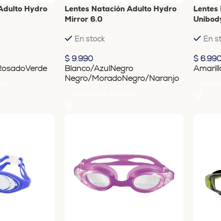
Adulto Hydro
Lentes Natación Adulto Hydro
Lentes
Mirror 6.0
Unibod
En stock
En s
$
9.990
$
6.99
Rosado
Verde
Blanco/Azul
Negro
Amarill
Negro/Morado
Negro/Naranjo
nes
Selecc
Seleccionar Opciones