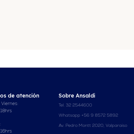
ios de atención
Sobre Ansaldi
 Viernes:
Tel. 32 2544600
 18hrs
Whatsapp +56 9 8572 5892
:
Av. Pedro Montt 2020, Valparaíso
 16hrs