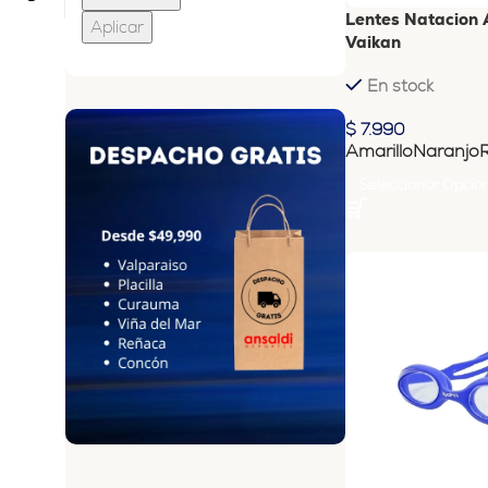
Lentes Natacion 
Aplicar
Vaikan
En stock
$
7.990
Amarillo
Naranjo
Seleccionar Opcio