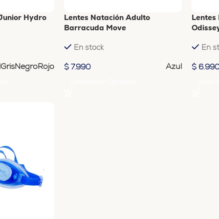
Junior Hydro
Lentes Natación Adulto
Lentes
Barracuda Move
Odisse
En stock
En s
l
Gris
Negro
Rojo
Azul
$
7.990
$
6.99
nes
Seleccionar Opciones
Selecc