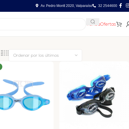
Av. Pedro Montt 2020, Valparaíso
32 2544600
Tienda
Ofertas