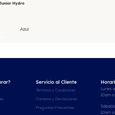
Junior Hydro
Azul
nes
rar?
Servicio al Cliente
Horar
Lunes a
Términos y Condiciones
10am a
nes
Cambios y Devoluciones
Sábado
Preguntas Frecuentes
10am a