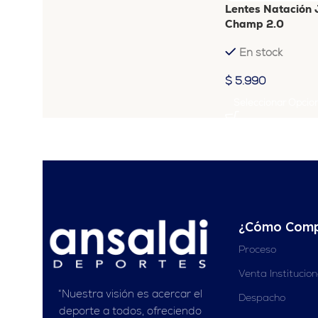
Lentes Natación 
Champ 2.0
En stock
$
5.990
Seleccionar Opcio
¿Cómo Comp
Proceso
Venta Institucio
“Nuestra visión es acercar el
Despacho
deporte a todos, ofreciendo