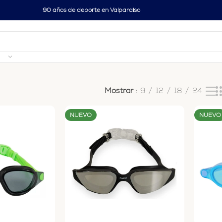
90 años de deporte en Valparaíso
los 9 resultados
Mostrar
9
12
18
24
NUEVO
NUEVO