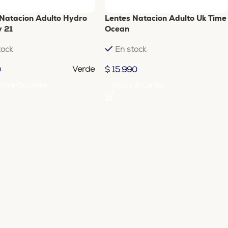
 Natacion Adulto Hydro
Lentes Natacion Adulto Uk Time
y 21
Ocean
tock
En stock
Verde
0
$
15.990
ionar Opciones
Añadir Al Carrito