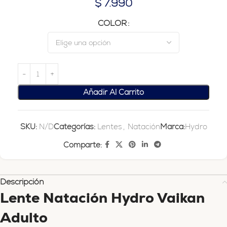
$
7.990
COLOR
Añadir Al Carrito
SKU:
N/D
Categorías:
Lentes
,
Natación
Marca:
Hydro
Comparte:
Descripción
Lente Natación Hydro Vaikan
Adulto