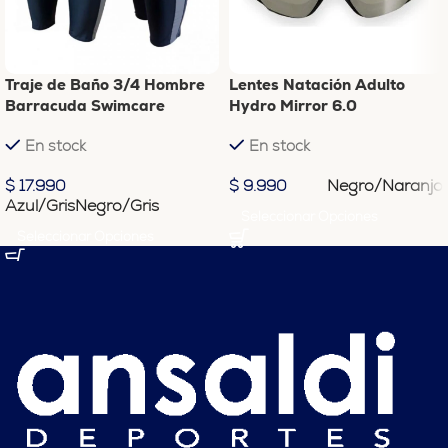
Traje de Baño 3/4 Hombre
Lentes Natación Adulto
Barracuda Swimcare
Hydro Mirror 6.0
En stock
En stock
Negro/Naranjo
$
17.990
$
9.990
Azul/Gris
Negro/Gris
Seleccionar Opciones
Seleccionar Opciones