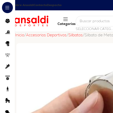
Sobre Ansaldi
Contacto
Despacho
Categorías
SELECCIONAR CATEGORÍA
Inicio
Accesorios Deportivos
Silbatos
Silbato de Meta