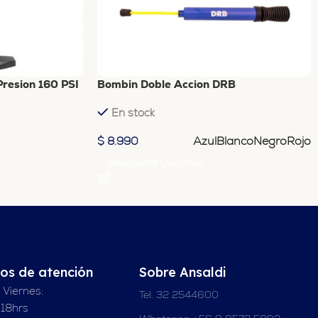
resion 160 PSI
Bombin Doble Accion DRB
En stock
Azul
Blanco
Negro
Rojo
$
8.990
Seleccionar Opciones
ios de atención
Sobre Ansaldi
 Viernes:
Tel. 32 2544600
 18hrs