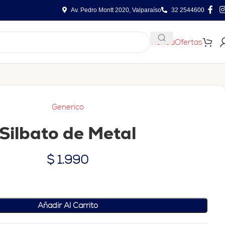
Av. Pedro Montt 2020, Valparaíso
32 2544600
Tienda
Ofertas
Generico
Silbato de Metal
$
1.990
Añadir Al Carrito