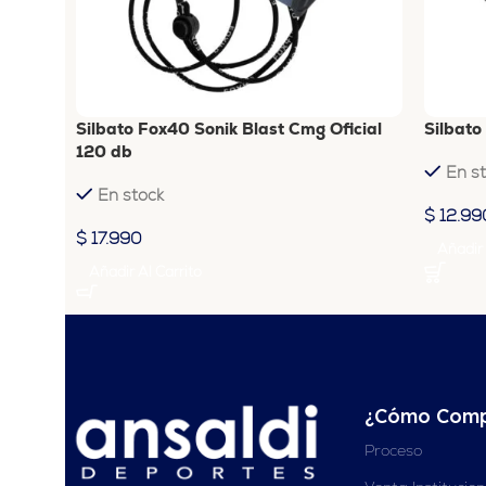
Silbato Fox40 Sonik Blast Cmg Oficial
Silbato
120 db
En s
En stock
$
12.99
$
17.990
Añadir 
Añadir Al Carrito
¿Cómo Comp
Proceso