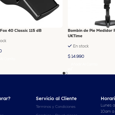
 Fox 40 Classic 115 dB
Bombin de Pie Medidor P
UKTime
tock
En stock
0
$
14.990
Al Carrito
Añadir Al Carrito
rar?
Servicio al Cliente
Horar
Lunes a
Términos y Condiciones
10am a