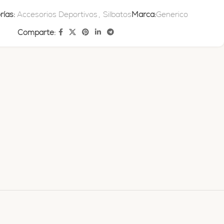
ías:
Accesorios Deportivos
,
Silbatos
Marca:
Generico
Comparte: