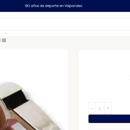
90 años de deporte en Valparaíso
l