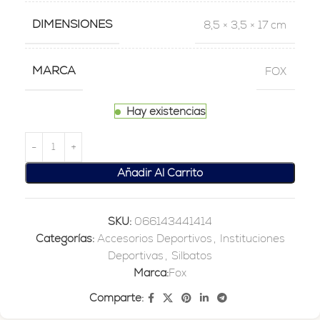
DIMENSIONES
8,5 × 3,5 × 17 cm
MARCA
FOX
Hay existencias
Añadir Al Carrito
SKU:
066143441414
Categorías:
Accesorios Deportivos
,
Instituciones
Deportivas
,
Silbatos
Marca:
Fox
Comparte: