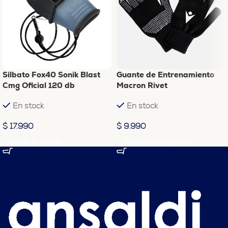
Silbato Fox40 Sonik Blast
Guante de Entrenamiento
Cmg Oficial 120 db
Macron Rivet
En stock
En stock
$
17.990
$
9.990
Añadir Al Carrito
Seleccionar Opciones