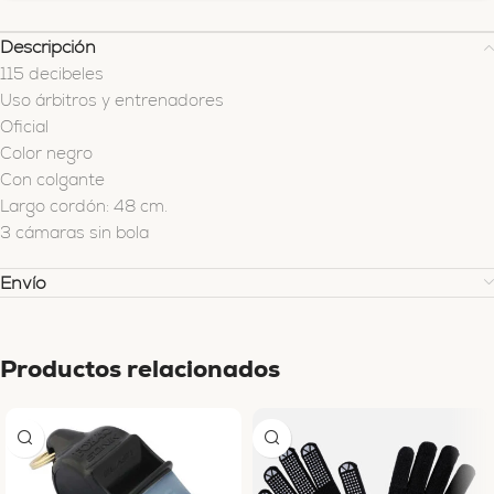
Descripción
115 decibeles
Uso árbitros y entrenadores
Oficial
Color negro
Con colgante
Largo cordón: 48 cm.
3 cámaras sin bola
Envío
Productos relacionados