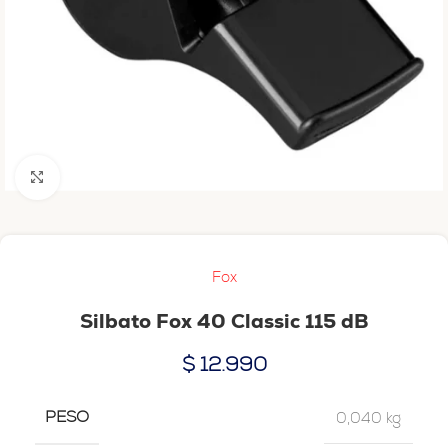
Haga clic para ampliar
Fox
Silbato Fox 40 Classic 115 dB
$
12.990
PESO
0,040 kg