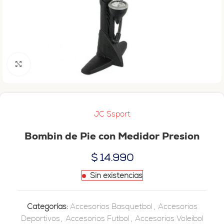
Haga clic para ampliar
JC Ssport
Bombin de Pie con Medidor Presion
$
14.990
Sin existencias
Categorías:
Accesorios Basquetbol
,
Accesorios
Deportivos
,
Accesorios Futbol
,
Accesorios Voleibol