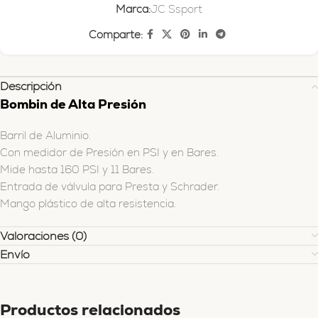
Marca:
JC Ssport
Comparte:
Descripción
Bombin de Alta Presión
Barril de Aluminio.
Con medidor de Presión en PSI y en Bares.
Mide hasta 160 PSI y 11 Bares.
Entrada de válvula para Presta y Schrader.
Mango plástico de alta resistencia.
Valoraciones (0)
Envío
Productos relacionados