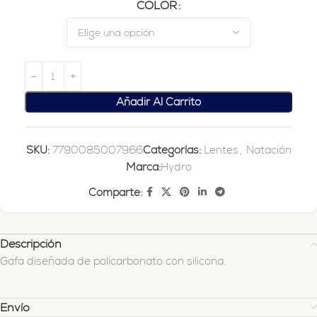
COLOR
Añadir Al Carrito
SKU:
7790085007966
Categorías:
Lentes
,
Natación
Marca:
Hydro
Comparte:
Descripción
Gafa diseñada de policarbonato con silicona.
Envío