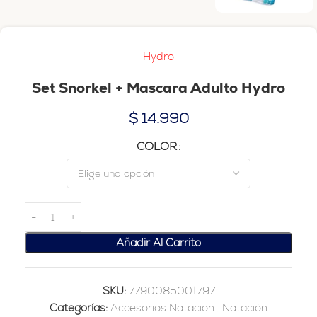
Hydro
Set Snorkel + Mascara Adulto Hydro
$
14.990
COLOR
Añadir Al Carrito
SKU:
7790085001797
Categorías:
Accesorios Natacion
,
Natación