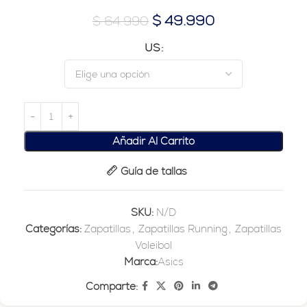
$
49.990
$
64.990
US
Añadir Al Carrito
Guía de tallas
SKU:
N/D
Categorías:
Zapatillas
,
Zapatillas Running
,
Zapatillas
Voleibol
Marca:
Asics
Comparte: