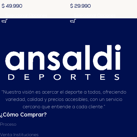
$
49.990
$
29.990
Seleccionar Opciones
Seleccionar Opciones
“Nuestra visión es acercar el deporte a todos, ofreciendo
variedad, calidad y precios accesibles, con un servicio
cercano que entiende a cada cliente.”
¿Cómo Comprar?
Proceso
Venta Instituciones