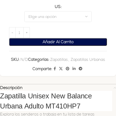
US
Añadir Al Carrito
SKU:
N/D
Categorías:
Zapatillas
,
Zapatillas Urbanas
Comparte:
Descripción
Zapatilla Unisex New Balance
Urbana Adulto MT410HP7
Explora los senderos o trabaja en tu lista de tareas