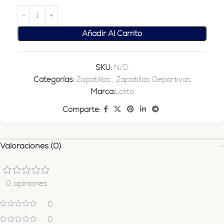
Añadir Al Carrito
SKU:
N/D
Categorías:
Zapatillas
,
Zapatillas Deportivas
Marca:
Lotto
Comparte:
Valoraciones (0)
0 opiniones
0
0