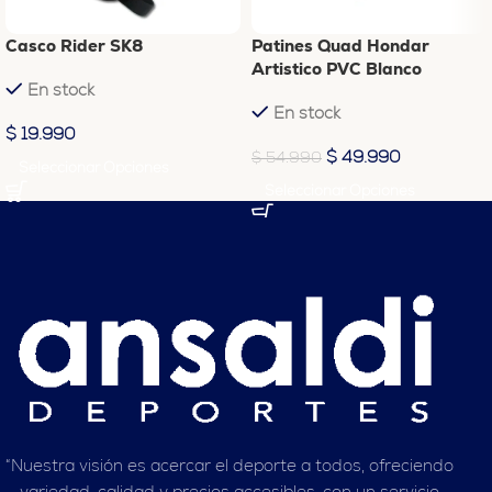
Casco Rider SK8
Patines Quad Hondar
Artistico PVC Blanco
En stock
En stock
$
19.990
$
49.990
$
54.990
Seleccionar Opciones
Seleccionar Opciones
“Nuestra visión es acercar el deporte a todos, ofreciendo
variedad, calidad y precios accesibles, con un servicio