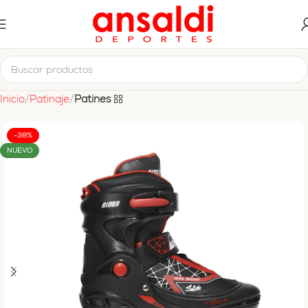
Inicio
Patinaje
Patines
-38%
NUEVO