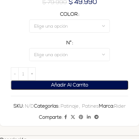
$
49.990
$
79.990
COLOR
N°
Añadir Al Carrito
SKU:
N/D
Categorías:
Patinaje
,
Patines
Marca:
Rider
Comparte: