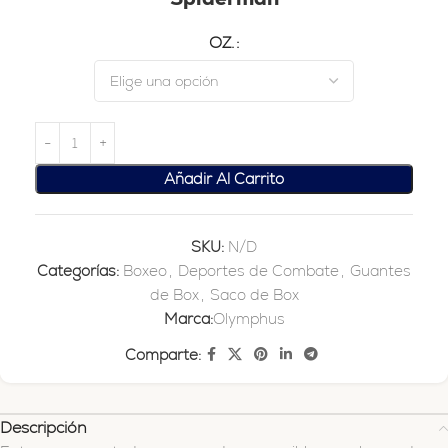
OZ.
Añadir Al Carrito
SKU:
N/D
Categorías:
Boxeo
,
Deportes de Combate
,
Guantes
de Box
,
Saco de Box
Marca:
Olymphus
Comparte:
Descripción