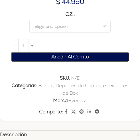
$
44.990
OZ.
Añadir Al Carrito
SKU:
N/D
Categorías:
Boxeo
,
Deportes de Combate
,
Guantes
de Box
Marca:
Everlast
Comparte:
Descripción