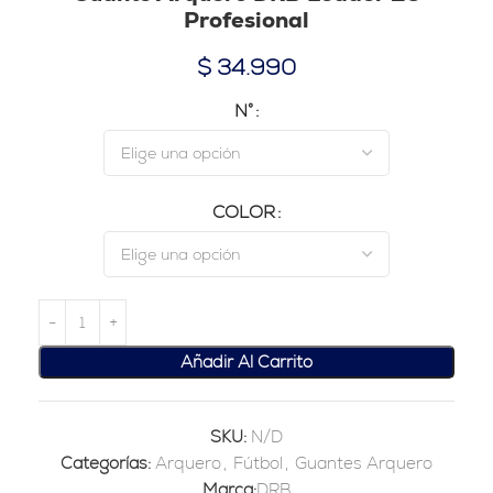
Profesional
$
34.990
N°
COLOR
Añadir Al Carrito
SKU:
N/D
Categorías:
Arquero
,
Fútbol
,
Guantes Arquero
Marca:
DRB