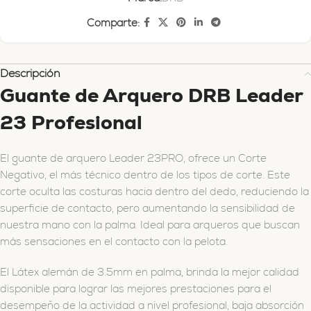
Comparte:
Descripción
Guante de Arquero DRB Leader
23 Profesional
El guante de arquero Leader 23PRO, ofrece un Corte
Negativo, el más técnico dentro de los tipos de corte. Este
corte oculta las costuras hacia dentro del dedo, reduciendo la
superficie de contacto, pero aumentando la sensibilidad de
nuestra mano con la palma. Ideal para arqueros que buscan
más sensaciones en el contacto con la pelota.
El Látex alemán de 3.5mm en palma, brinda la mejor calidad
disponible para lograr las mejores prestaciones para el
desempeño de la actividad a nivel profesional, baja absorción