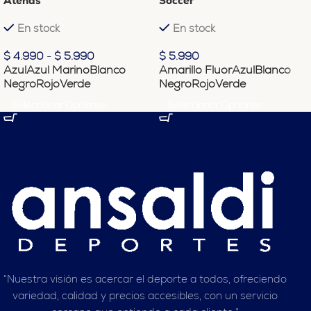
Atenas
Soccer
En stock
En stock
$
4.990
-
$
5.990
$
5.990
Azul
Azul Marino
Blanco
Amarillo Fluor
Azul
Blanco
Negro
Rojo
Verde
Negro
Rojo
Verde
Seleccionar Opciones
Seleccionar Opciones
“Nuestra visión es acercar el deporte a todos, ofreciendo
variedad, calidad y precios accesibles, con un servicio