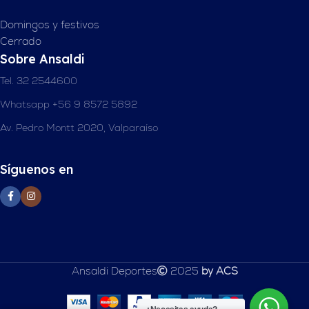
Domingos y festivos
Cerrado
Sobre Ansaldi
Tel. 32 2544600
Whatsapp +56 9 8572 5892
Av. Pedro Montt 2020, Valparaíso
Síguenos en
Ansaldi Deportes
2025
by ACS