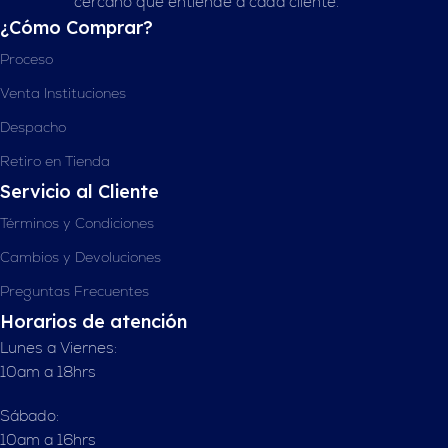
cercano que entiende a cada cliente.”
¿Cómo Comprar?
Proceso
Venta Instituciones
Despacho
Retiro en Tienda
Servicio al Cliente
Términos y Condiciones
Cambios y Devoluciones
Preguntas Frecuentes
Horarios de atención
Lunes a Viernes:
10am a 18hrs
Sábado:
10am a 16hrs