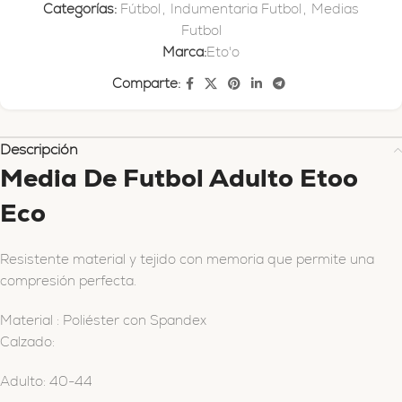
Categorías:
Fútbol
,
Indumentaria Futbol
,
Medias
Futbol
Marca:
Eto'o
Comparte:
Descripción
Media De Futbol Adulto Etoo
Eco
Resistente material y tejido con memoria que permite una
compresión perfecta.
Material
:
Poliéster con Spandex
Calzado:
Adulto: 40-44