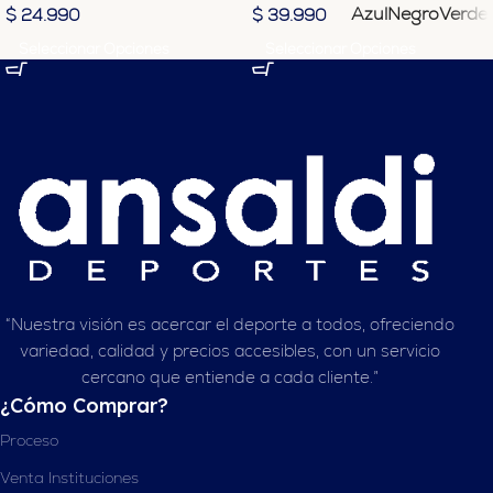
Azul
Negro
Verde
$
24.990
$
39.990
Seleccionar Opciones
Seleccionar Opciones
“Nuestra visión es acercar el deporte a todos, ofreciendo
variedad, calidad y precios accesibles, con un servicio
cercano que entiende a cada cliente.”
¿Cómo Comprar?
Proceso
Venta Instituciones