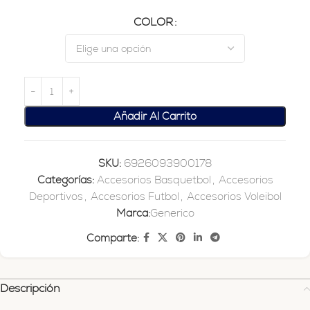
COLOR
Añadir Al Carrito
SKU:
6926093900178
Categorías:
Accesorios Basquetbol
,
Accesorios
Deportivos
,
Accesorios Futbol
,
Accesorios Voleibol
Marca:
Generico
Comparte:
Descripción