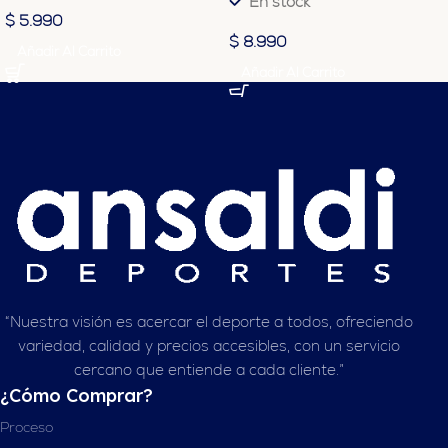
En stock
$
5.990
$
8.990
Añadir Al Carrito
Añadir Al Carrito
“Nuestra visión es acercar el deporte a todos, ofreciendo
variedad, calidad y precios accesibles, con un servicio
cercano que entiende a cada cliente.”
¿Cómo Comprar?
Proceso