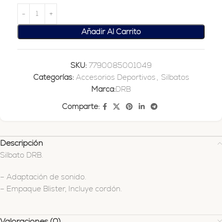
Añadir Al Carrito
SKU:
7790085001049
Categorías:
Accesorios Deportivos
,
Silbatos
Marca:
DRB
Comparte:
Descripción
Silbato DRB.
– Adaptación de sonido.
– Empaque Blister, Incluye cordón.
Valoraciones (0)