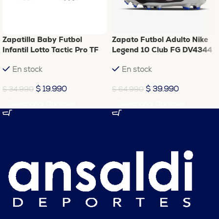
Zapatilla Baby Futbol
Zapato Futbol Adulto Nike
Infantil Lotto Tactic Pro TF
Legend 10 Club FG DV4344
Azul J0628-1
040
En stock
En stock
$
19.990
$
39.990
$
34.990
$
64.990
Seleccionar Opciones
Seleccionar Opciones