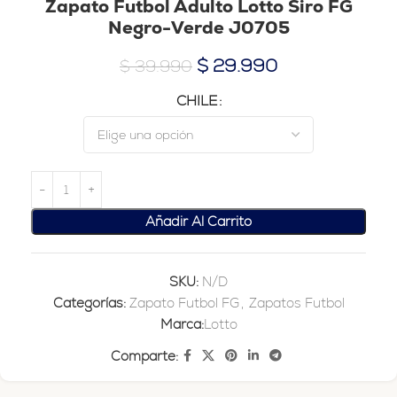
Zapato Futbol Adulto Lotto Siro FG
Negro-Verde J0705
$
29.990
$
39.990
CHILE
Añadir Al Carrito
SKU:
N/D
Categorías:
Zapato Futbol FG
,
Zapatos Futbol
Marca:
Lotto
Comparte: