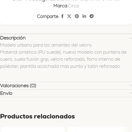
Marca:
Circa
Comparte:
Descripción
Modelo urbano para los amantes del velcro.
Material sintético (PU suede), nuevo modelo con puntera de
cuero, suela fusión grip, velcro reforzado, forro interno de
poliéster, plantilla acolchada más punta y talón reforzado.
Valoraciones (0)
Envío
Productos relacionados