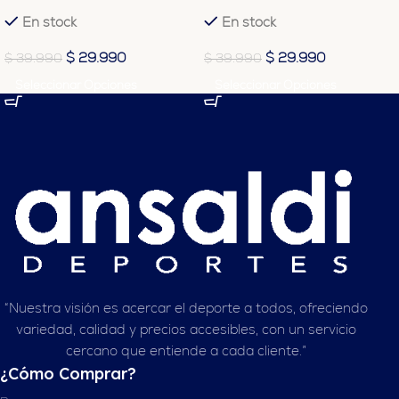
J0631
Plateado
En stock
En stock
$
29.990
$
29.990
$
39.990
$
39.990
Seleccionar Opciones
Seleccionar Opciones
“Nuestra visión es acercar el deporte a todos, ofreciendo
variedad, calidad y precios accesibles, con un servicio
cercano que entiende a cada cliente.”
¿Cómo Comprar?