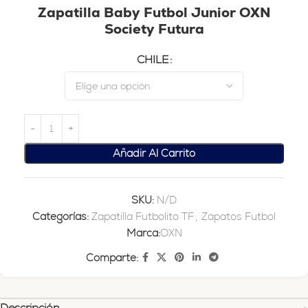
Zapatilla Baby Futbol Junior OXN
Society Futura
CHILE
Añadir Al Carrito
SKU:
N/D
Categorías:
Zapatilla Futbolito TF
,
Zapatos Futbol
Marca:
OXN
Comparte:
Descripción