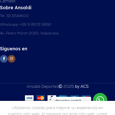
Cerrado
Sobre Ansaldi
Tel. 32 2544600
Whatsapp +56 9 8572 5892
Av. Pedro Montt 2020, Valparaíso
Síguenos en
Ansaldi Deportes
2025
by ACS
¿Necesitas ayuda?
0
Utilizamos cookies para mejorar su experiencia en
Inicio
Tienda
Carrito
nuestro sitio web. Al navegar por este sitio web, usted