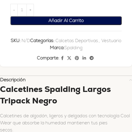
Añadir Al Carrito
SKU:
N/D
Categorías:
Calcetas Deportivas
,
Vestuario
Marca:
Spalding
Comparte:
Descripción
Calcetines Spalding Largos
Tripack Negro
Calcetines de algodón, ligeros y delgados con tecnología Cool
Wear que absorbe la humedad mantienen tus pies
secos.