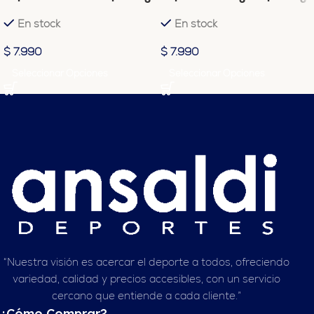
Negro
Tricolor
En stock
En stock
$
7.990
$
7.990
Seleccionar Opciones
Seleccionar Opciones
“Nuestra visión es acercar el deporte a todos, ofreciendo
variedad, calidad y precios accesibles, con un servicio
cercano que entiende a cada cliente.”
¿Cómo Comprar?