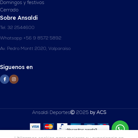
Domingos y festivos
Cerrado
Sobre Ansaldi
Tel. 32 2544600
Whatsapp +56 9 8572 5892
Av. Pedro Montt 2020, Valparaíso
Síguenos en
Ansaldi Deportes
2025
by ACS
¿Necesitas ayuda?
0