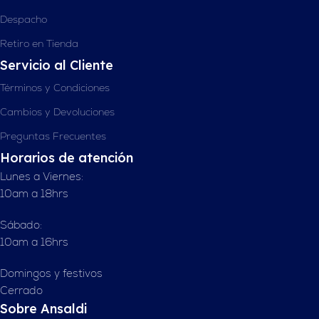
Despacho
Retiro en Tienda
Servicio al Cliente
Términos y Condiciones
Cambios y Devoluciones
Preguntas Frecuentes
Horarios de atención
Lunes a Viernes:
10am a 18hrs
Sábado:
10am a 16hrs
Domingos y festivos
Cerrado
Sobre Ansaldi