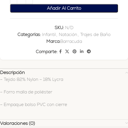
Añadir Al Carrito
SKU:
N/D
Categorías:
Infantil
,
Natación
,
Trajes de Baño
Marca:
Barracuda
Comparte:
Descripción
– Tejido 82% Nylon – 18% Lycra
– Forro malla de poliéster
– Empaque bolso PVC con cierre
Valoraciones (0)