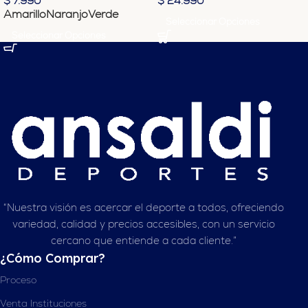
$
7.990
$
24.990
Amarillo
Naranjo
Verde
Seleccionar Opciones
Seleccionar Opciones
“Nuestra visión es acercar el deporte a todos, ofreciendo
variedad, calidad y precios accesibles, con un servicio
cercano que entiende a cada cliente.”
¿Cómo Comprar?
Proceso
Venta Instituciones