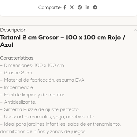
Comparte:
Descripción
Tatami 2 cm Grosor – 100 x 100 cm Rojo /
Azul
Características:
– Dimensiones: 100 x 100 cm.
– Grosor: 2 cm.
– Material de fabricación: espuma EVA.
– Impermeable.
– Fácil de limpiar y de montar.
– Antideslizante.
– Sistema Puzzle de ajuste perfecto.
– Usos: artes marciales, yoga, aerobics, etc.
– Ideal para jardines infantiles, salas de entrenamiento,
dormitorios de niños y zonas de juegos.