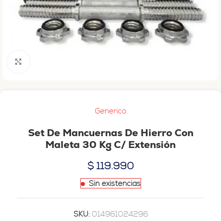
Haga clic para ampliar
Generico
Set De Mancuernas De Hierro Con
Maleta 30 Kg C/ Extensión
$
119.990
Sin existencias
SKU:
014961024296