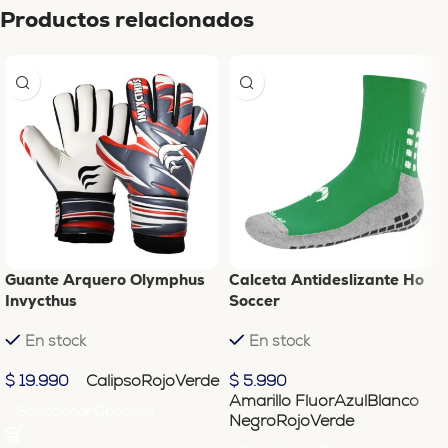
Productos relacionados
Guante Arquero Olymphus
Calceta Antideslizante Ho
Invycthus
Soccer
En stock
En stock
Calipso
Rojo
Verde
$
19.990
$
5.990
Amarillo Fluor
Azul
Blanco
Seleccionar Opciones
Negro
Rojo
Verde