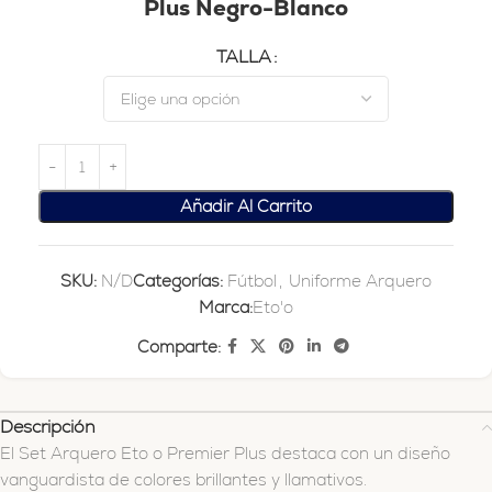
Plus Negro-Blanco
TALLA
Añadir Al Carrito
SKU:
N/D
Categorías:
Fútbol
,
Uniforme Arquero
Marca:
Eto'o
Comparte:
Descripción
El Set Arquero Eto o Premier Plus destaca con un diseño
vanguardista de colores brillantes y llamativos.