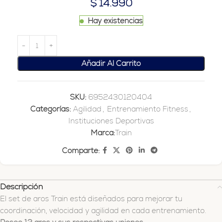
$
14.990
Hay existencias
Añadir Al Carrito
SKU:
6952430120404
Categorías:
Agilidad
,
Entrenamiento Fitness
,
Instituciones Deportivas
Marca:
Train
Comparte:
Descripción
El set de aros Train está diseñados para mejorar tu
coordinación, velocidad y agilidad en cada entrenamiento.