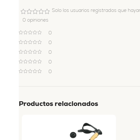
Solo los usuarios registrados que hay
0 opiniones
0
0
0
0
0
Productos relacionados