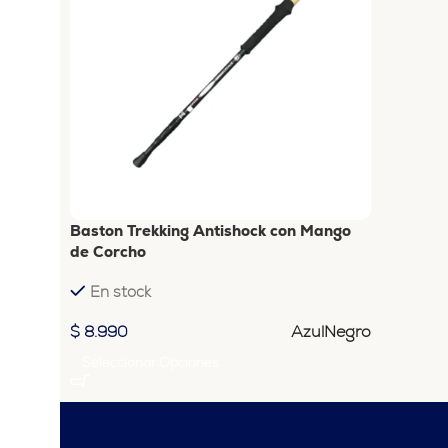
Baston Trekking Antishock con Mango
de Corcho
En stock
Azul
Negro
$
8.990
Seleccionar Opciones