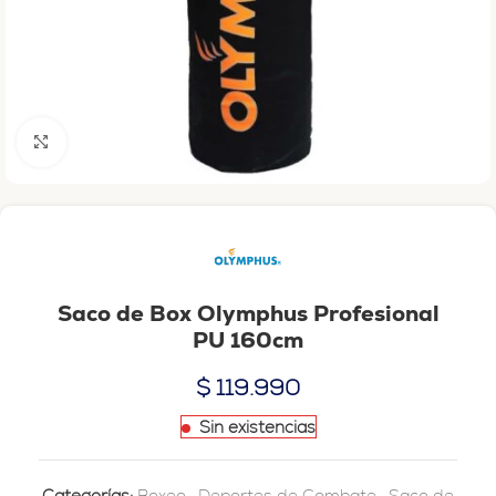
Haga clic para ampliar
Saco de Box Olymphus Profesional
PU 160cm
$
119.990
Sin existencias
Categorías:
Boxeo
,
Deportes de Combate
,
Saco de