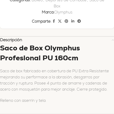
Box
Marca:
Olymphus
Comparte:
Descripción
Saco de Box Olymphus
Profesional PU 160cm
Saco de box fabricado en cobertura de PU Extra Resistente
mejorando su performace a la abrasión, desgarros por
tracción y ruptura. Posee 4 punto de amarre y cadenas de
acero con mosquetón para mejor anclaje. Cierre protegido.
Relleno con aserrín y tela.