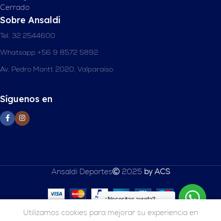
Cerrado
Sobre Ansaldi
Tel. 32 2544600
Whatsapp +56 9 8572 5892
Av. Pedro Montt 2020, Valparaíso
Síguenos en
Ansaldi Deportes
2025
by ACS
¿Necesitas ayuda?
0
Utilizamos cookies para mejorar su experiencia en
Inicio
Tienda
Carrito