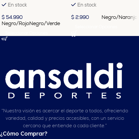
En stock
En stock
Negro/Naranjo
$
54.990
$
2.990
Negro/Rojo
Negro/Verde
Seleccionar Opciones
Seleccionar Opciones
“Nuestra visión es acercar el deporte a todos, ofreciendo
variedad, calidad y precios accesibles, con un servicio
cercano que entiende a cada cliente.”
¿Cómo Comprar?