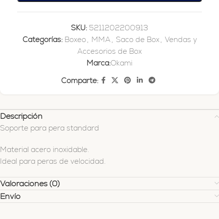
SKU:
5211202200913
Categorías:
Boxeo
,
MMA
,
Saco de Box
,
Vendas y
Accesorios de Box
Marca:
Okami
Comparte:
Descripción
Soporte para pera standard
Material acero inoxidable.
Ideal para peras de velocidad.
Valoraciones (0)
Envío