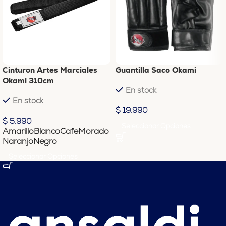
Cinturon Artes Marciales
Guantilla Saco Okami
Okami 310cm
En stock
En stock
$
19.990
$
5.990
Seleccionar Opciones
Amarillo
Blanco
Cafe
Morado
Naranjo
Negro
Seleccionar Opciones