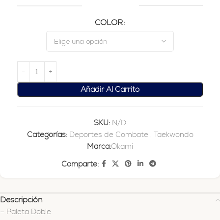
COLOR
Añadir Al Carrito
SKU:
N/D
Categorías:
Deportes de Combate
,
Taekwondo
Marca:
Okami
Comparte:
Descripción
– Paleta Doble