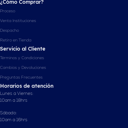
¿Cómo Comprar?
Proceso
Venta Instituciones
Despacho
Retiro en Tienda
Servicio al Cliente
Términos y Condiciones
Cambios y Devoluciones
Preguntas Frecuentes
Horarios de atención
Lunes a Viernes:
10am a 18hrs
Sábado:
10am a 16hrs