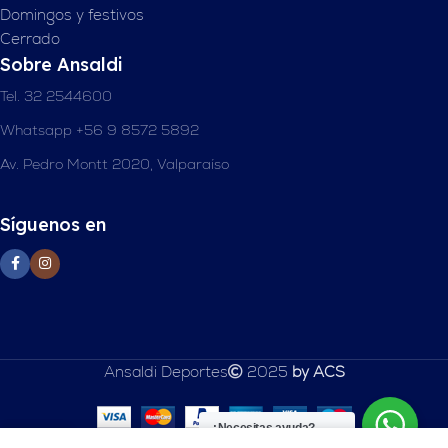
Domingos y festivos
Cerrado
Sobre Ansaldi
Tel. 32 2544600
Whatsapp +56 9 8572 5892
Av. Pedro Montt 2020, Valparaíso
Síguenos en
Ansaldi Deportes
2025
by ACS
¿Necesitas ayuda?
0