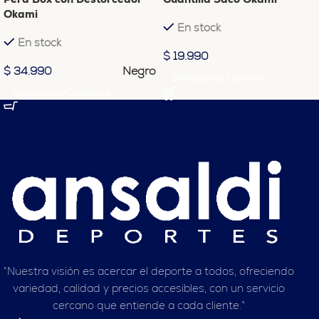
Okami
En stock
En stock
$
19.990
Negro
$
34.990
Seleccionar Opciones
Seleccionar Opciones
“Nuestra visión es acercar el deporte a todos, ofreciendo
variedad, calidad y precios accesibles, con un servicio
cercano que entiende a cada cliente.”