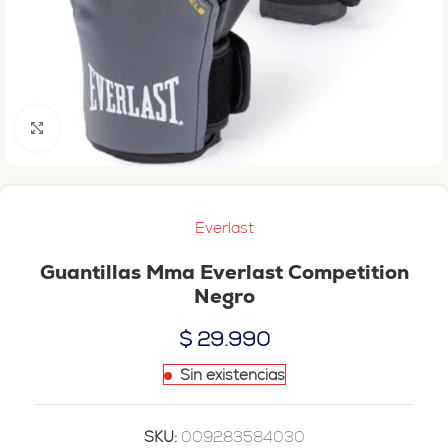
Haga clic para ampliar
Everlast
Guantillas Mma Everlast Competition
Negro
$
29.990
Sin existencias
SKU:
009283584030