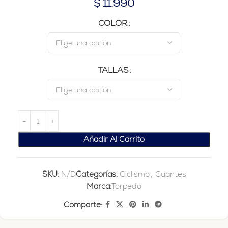
$
11.990
COLOR
TALLAS
Añadir Al Carrito
SKU:
N/D
Categorías:
Ciclismo
,
Guantes
Marca:
Torpedo
Comparte: