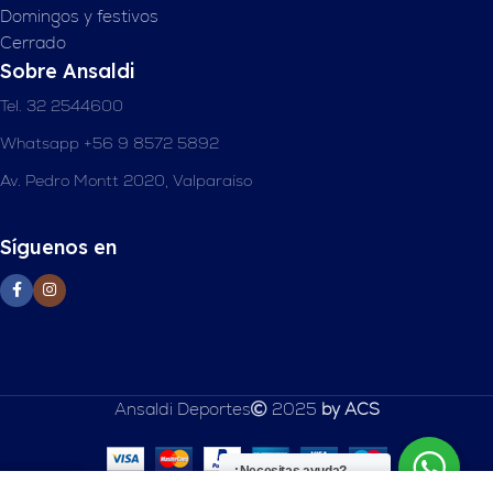
Domingos y festivos
Cerrado
Sobre Ansaldi
Tel. 32 2544600
Whatsapp +56 9 8572 5892
Av. Pedro Montt 2020, Valparaíso
Síguenos en
Ansaldi Deportes
2025
by ACS
¿Necesitas ayuda?
0