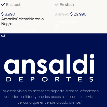
En stock
En stock
$
8.990
$
29.990
$
31.990
Amarillo
Celeste
Naranjo
Añadir Al Carrito
Negro
Seleccionar Opciones
“Nuestra visión es acercar el deporte a todos, ofreciendo
variedad, calidad y precios accesibles, con un servicio
cercano que entiende a cada cliente.”