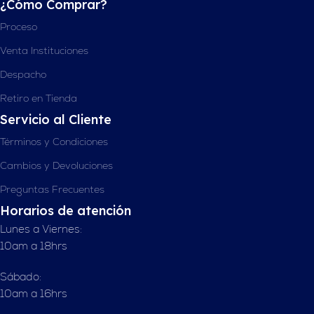
¿Cómo Comprar?
Proceso
Venta Instituciones
Despacho
Retiro en Tienda
Servicio al Cliente
Términos y Condiciones
Cambios y Devoluciones
Preguntas Frecuentes
Horarios de atención
Lunes a Viernes:
10am a 18hrs
Sábado:
10am a 16hrs