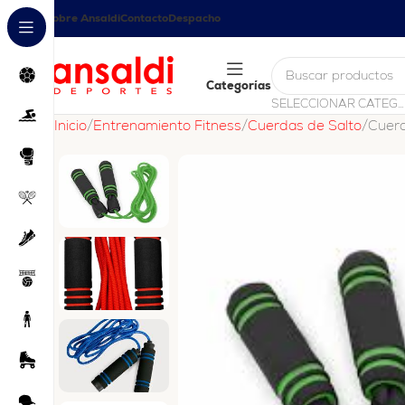
Sobre Ansaldi
Contacto
Despacho
Categorías
SELECCIONAR CATEGORÍA
Inicio
Entrenamiento Fitness
Cuerdas de Salto
Cuer