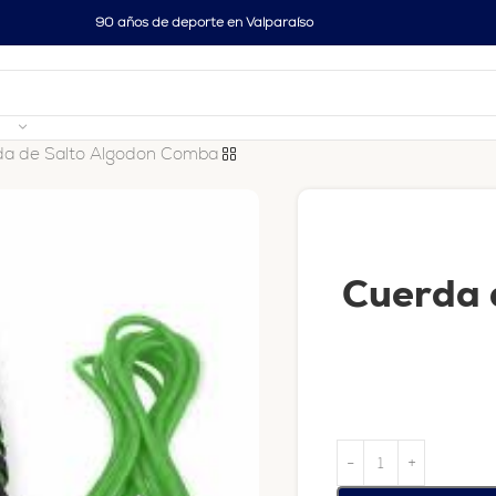
90 años de deporte en Valparaíso
da de Salto Algodon Comba
Cuerda 