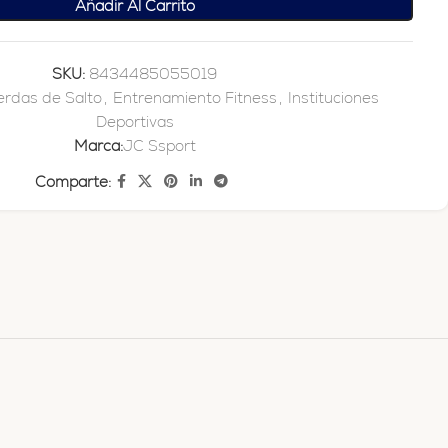
Añadir Al Carrito
SKU:
8434485055019
rdas de Salto
,
Entrenamiento Fitness
,
Instituciones
Deportivas
Marca:
JC Ssport
Comparte: