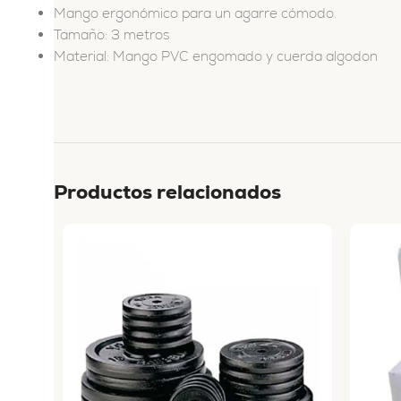
Mango ergonómico para un agarre cómodo.
Tamaño: 3 metros
Material: Mango PVC engomado y cuerda algodon
Productos relacionados