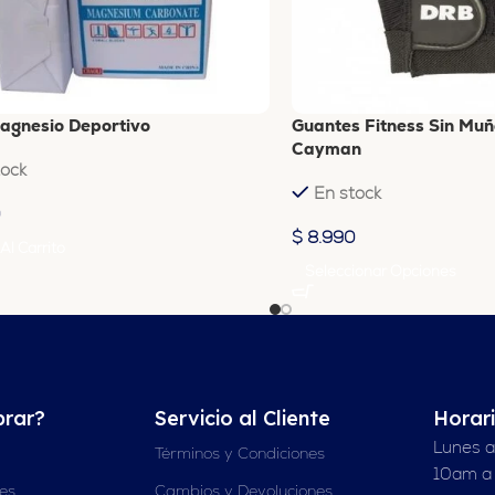
agnesio Deportivo
Guantes Fitness Sin Mu
Cayman
tock
En stock
0
$
8.990
Al Carrito
Seleccionar Opciones
rar?
Servicio al Cliente
Horar
Lunes a
Términos y Condiciones
10am a
nes
Cambios y Devoluciones