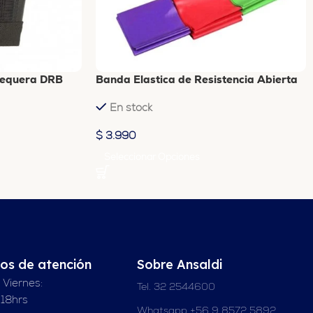
ñequera DRB
Banda Elastica de Resistencia Abierta
En stock
$
3.990
Seleccionar Opciones
ios de atención
Sobre Ansaldi
 Viernes:
Tel. 32 2544600
 18hrs
Whatsapp +56 9 8572 5892