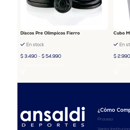
Discos Pre Olimpicos Fierro
Cubo M
En stock
En s
$
3.490
-
$
54.990
$
2.99
Seleccionar Opciones
Añadir 
¿Cómo Comp
Proceso
Venta Institucio