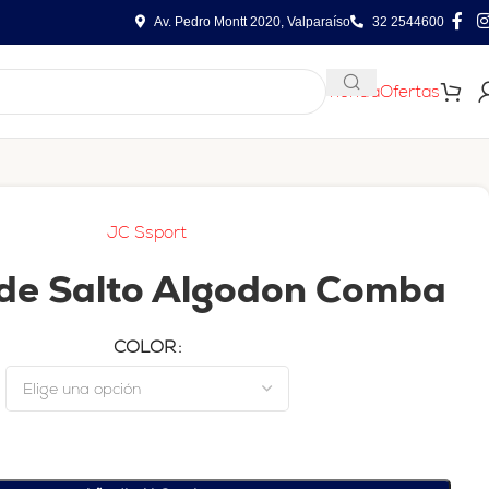
Av. Pedro Montt 2020, Valparaíso
32 2544600
Tienda
Ofertas
JC Ssport
de Salto Algodon Comba
COLOR