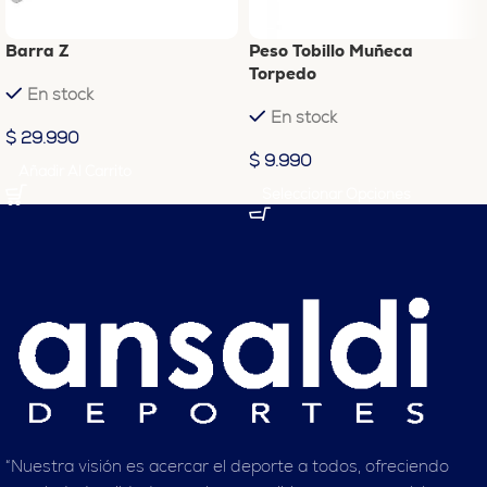
Barra Z
Peso Tobillo Muñeca
Torpedo
En stock
En stock
$
29.990
$
9.990
Añadir Al Carrito
Seleccionar Opciones
“Nuestra visión es acercar el deporte a todos, ofreciendo