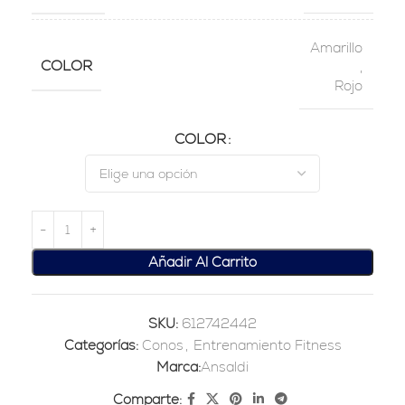
Amarillo
COLOR
,
Rojo
COLOR
Añadir Al Carrito
SKU:
612742442
Categorías:
Conos
,
Entrenamiento Fitness
Marca:
Ansaldi
Comparte: