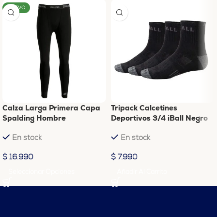
NUEVO
Calza Larga Primera Capa
Tripack Calcetines
Spalding Hombre
Deportivos 3/4 iBall Negro
40-44
En stock
En stock
$
16.990
$
7.990
Seleccionar Opciones
Añadir Al Carrito