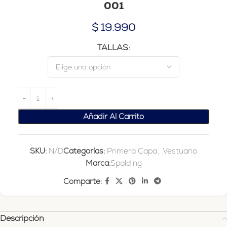
001
$
19.990
TALLAS
Añadir Al Carrito
SKU:
N/D
Categorías:
Primera Capa
,
Vestuario
Marca:
Spalding
Comparte:
Descripción