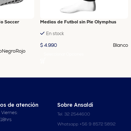
Ho Soccer
Medias de Futbol sin Pie Olymphus
En stock
Blanco
$
4.990
o
Negro
Rojo
Seleccionar Opciones
ios de atención
Sobre Ansaldi
 Viernes:
Tel. 32 2544600
 18hrs
Whatsapp +56 9 8572 5892