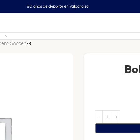
90 años de deporte en Valparaíso
nero Soccer
Bo