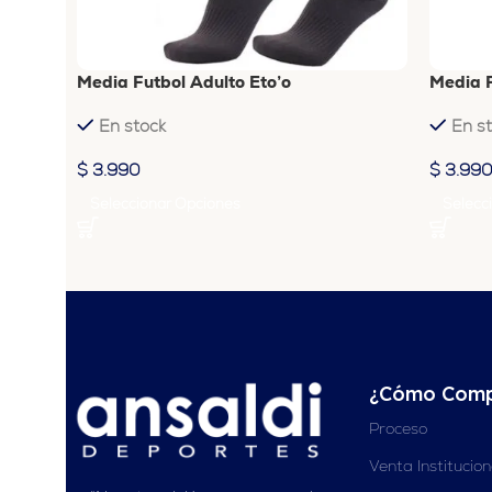
Media Futbol Adulto Eto’o
Media F
En stock
En s
$
3.990
$
3.99
Seleccionar Opciones
Selecc
¿Cómo Comp
Proceso
Venta Institucio