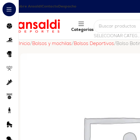
Sobre Ansaldi
Contacto
Despacho
Categorías
SELECCIONAR CATEGORÍA
Inicio
Bolsos y mochilas
Bolsos Deportivos
Bolso Boti