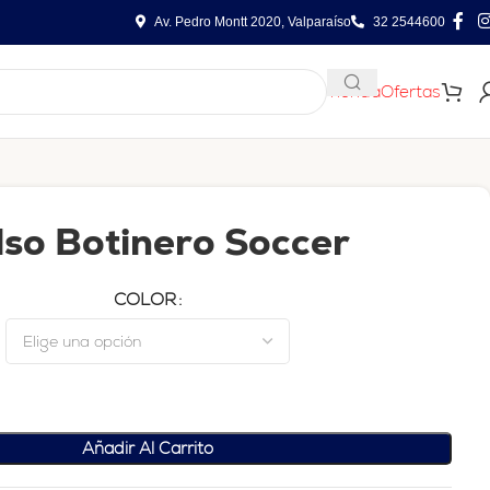
Av. Pedro Montt 2020, Valparaíso
32 2544600
Tienda
Ofertas
lso Botinero Soccer
COLOR
Añadir Al Carrito