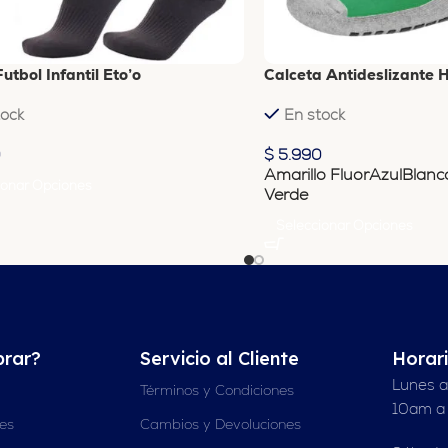
utbol Infantil Eto’o
Calceta Antideslizante 
tock
En stock
0
$
5.990
Amarillo Fluor
Azul
Blanc
ionar Opciones
Verde
Seleccionar Opciones
rar?
Servicio al Cliente
Horar
Lunes a
Términos y Condiciones
10am a
nes
Cambios y Devoluciones