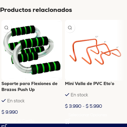
Productos relacionados
Soporte para Flexiones de
Mini Valla de PVC Eto’o
Brazos Push Up
En stock
En stock
$
3.990
-
$
5.990
$
9.990
Seleccionar Opciones
Añadir Al Carrito