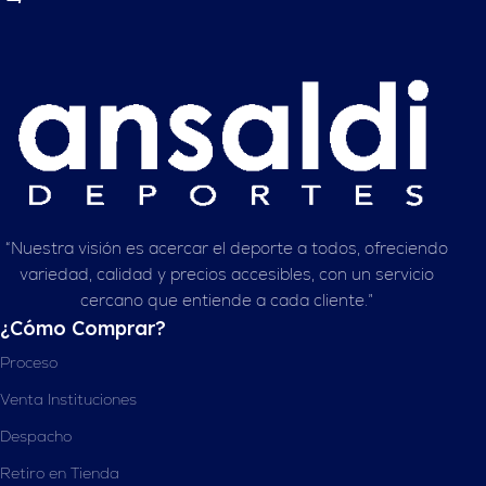
“Nuestra visión es acercar el deporte a todos, ofreciendo
variedad, calidad y precios accesibles, con un servicio
cercano que entiende a cada cliente.”
¿Cómo Comprar?
Proceso
Venta Instituciones
Despacho
Retiro en Tienda