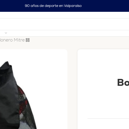
90 años de deporte en Valparaíso
lonero Mitre
Bo