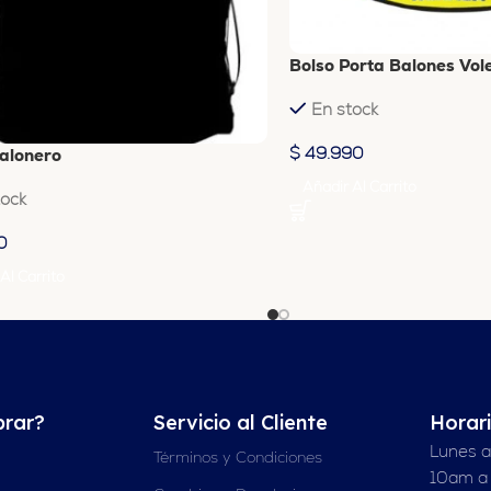
Bolso Porta Balones Vol
En stock
$
49.990
alonero
Añadir Al Carrito
tock
0
Al Carrito
rar?
Servicio al Cliente
Horar
Lunes a
Términos y Condiciones
10am a