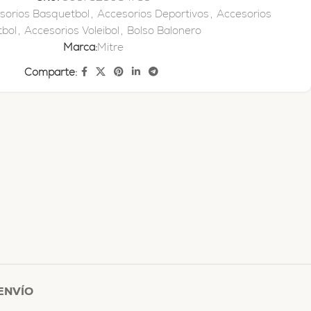
sorios Basquetbol
,
Accesorios Deportivos
,
Accesorios
tbol
,
Accesorios Voleibol
,
Bolso Balonero
Marca:
Mitre
Comparte:
ENVÍO