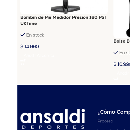
Bombin de Pie Medidor Presion 160 PSI
UKTime
En stock
Bolso B
$
14.990
En s
Añadir Al Carrito
$
16.99
Añadir 
¿Cómo Comp
Proceso