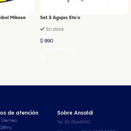
eibol Mikasa
Set 3 Agujas Eto’o
En stock
$
990
Añadir Al Carrito
ios de atención
Sobre Ansaldi
 Viernes:
Tel. 32 2544600
 18hrs