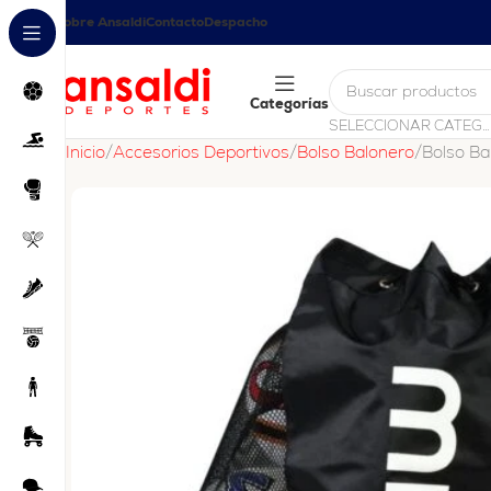
Sobre Ansaldi
Contacto
Despacho
Categorías
SELECCIONAR CATEGORÍA
Inicio
Accesorios Deportivos
Bolso Balonero
Bolso Ba