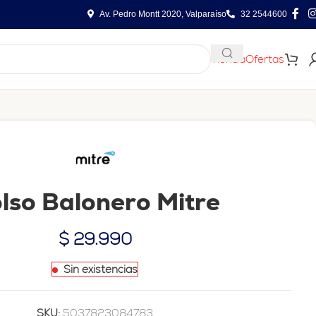
Av. Pedro Montt 2020, Valparaíso
32 2544600
Tienda
Ofertas
lso Balonero Mitre
$
29.990
Sin existencias
SKU:
5037823084783