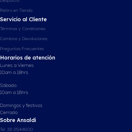
Despacho
Retiro en Tienda
Servicio al Cliente
Términos y Condiciones
Cambios y Devoluciones
Preguntas Frecuentes
Horarios de atención
Lunes a Viernes:
10am a 18hrs
Sábado:
10am a 16hrs
Domingos y festivos
Cerrado
Sobre Ansaldi
Tel. 32 2544600