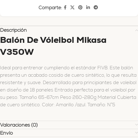
Comparte:
Descripción
Balón De Vóleibol Mikasa
V350W
Ideal para entrenar cumpliendo el estándar FIVB. Este balón
presenta un acabado cosido de cuero sintético, lo que resulta
resistente y suave. Desarrollado para principiantes de voleibol
en diseño de 18 paneles Entrada perfecta para el voleibol por
su peso. Tamaño 65-67cm Peso 260-280g Material Cubierta
de cuero sintético. Color: Amarillo /azul. Tamaño: N°5
Valoraciones (0)
Envío