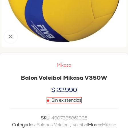
Haga clic para ampliar
Mikasa
Balon Voleibol Mikasa V350W
$
22.990
Sin existencias
SKU:
4907225861095
Categorías:
Balones Voleibol
,
Voleibol
Marca:
Mikasa