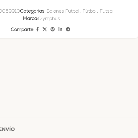
0059910
Categorías:
Balones Futbol
,
Fútbol
,
Futsal
Marca:
Olymphus
Comparte:
ENVÍO