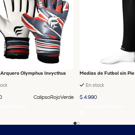
 Arquero Olymphus Invycthus
Medias de Futbol sin Pi
tock
En stock
Calipso
Rojo
Verde
0
$
4.990
ionar Opciones
Seleccionar Opciones