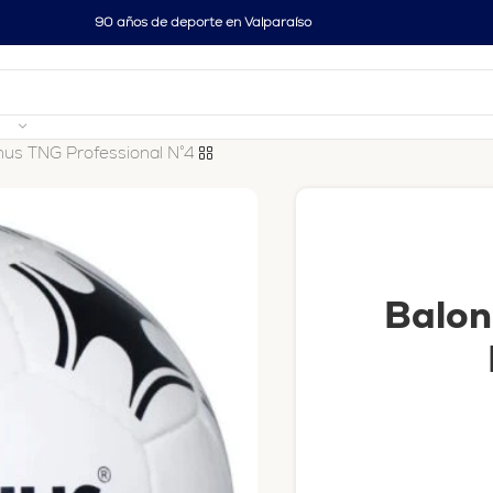
90 años de deporte en Valparaíso
hus TNG Professional N°4
Balon