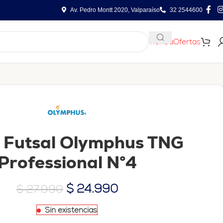
Av. Pedro Montt 2020, Valparaíso
32 2544600
Tienda
Ofertas
 Futsal Olymphus TNG
Professional N°4
$
24.990
$
27.990
Sin existencias