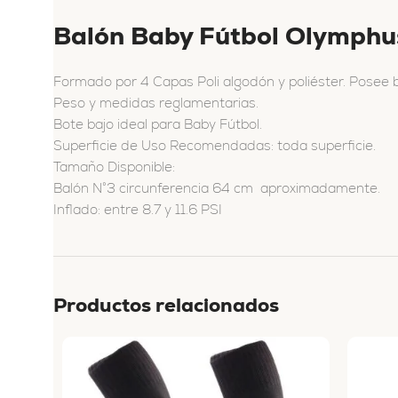
Balón Baby Fútbol Olymphu
Formado por 4 Capas Poli algodón y poliéster. Posee b
Peso y medidas reglamentarias.
Bote bajo ideal para Baby Fútbol.
Superficie de Uso Recomendadas: toda superficie.
Tamaño Disponible:
Balón N°3 circunferencia 64 cm aproximadamente.
Inflado: entre 8.7 y 11.6 PSI
Productos relacionados