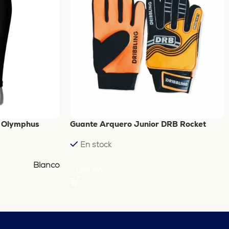
e Olymphus
Guante Arquero Junior DRB Rocket
En stock
Blanco
Leer Más