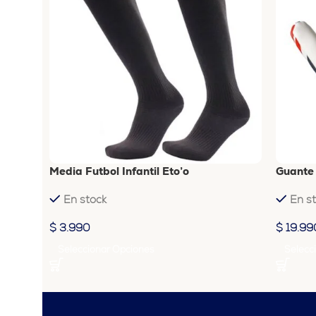
Media Futbol Infantil Eto’o
Guante
En stock
En s
$
3.990
$
19.99
Seleccionar Opciones
Selecc