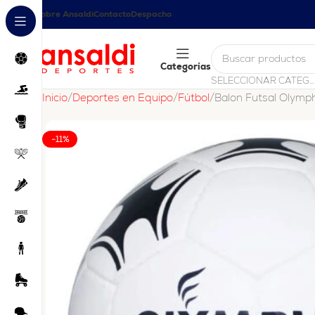
Sobre Ansaldi
Contacto
Despacho
Categorías
SELECCIONAR CATEGORÍA
Inicio
Deportes en Equipo
Fútbol
Balon Futsal Olymp
-11%