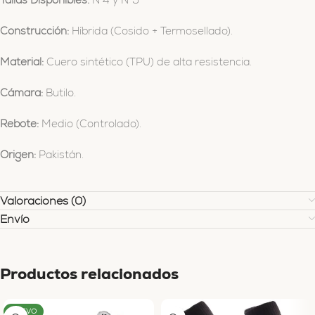
Construcción:
Híbrida (Cosido + Termosellado).
Material:
Cuero sintético (TPU) de alta resistencia.
Cámara:
Butilo.
Rebote:
Medio (Controlado).
Origen:
Pakistán.
Valoraciones (0)
Envío
Productos relacionados
NUEVO