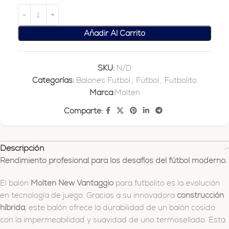
Añadir Al Carrito
SKU:
N/D
Categorías:
Balones Futbol
,
Fútbol
,
Futbolito
Marca:
Molten
Comparte:
Descripción
Rendimiento profesional para los desafíos del fútbol moderno.
El balón
Molten New Vantaggio
para futbolito es la evolución
en tecnología de juego. Gracias a su innovadora
construcción
híbrida
, este balón ofrece la durabilidad de un balón cosido
con la impermeabilidad y suavidad de uno termosellado. Esta